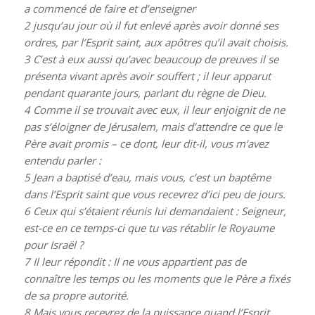
a commencé de faire et d’enseigner
2
jusqu’au jour où il fut enlevé après avoir donné ses
ordres, par l’Esprit saint, aux apôtres qu’il avait choisis.
3
C’est à eux aussi qu’avec beaucoup de preuves il se
présenta vivant après avoir souffert ; il leur apparut
pendant quarante jours, parlant du règne de Dieu.
4
Comme il se trouvait avec eux, il leur enjoignit de ne
pas s’éloigner de Jérusalem, mais d’attendre ce que le
Père avait promis – ce dont, leur dit-il, vous m’avez
entendu parler :
5
Jean a baptisé d’eau, mais vous, c’est un baptême
dans l’Esprit saint que vous recevrez d’ici peu de jours.
6
Ceux qui s’étaient réunis lui demandaient : Seigneur,
est-ce en ce temps-ci que tu vas rétablir le Royaume
pour Israël ?
7
Il leur répondit : Il ne vous appartient pas de
connaître les temps ou les moments que le Père a fixés
de sa propre autorité.
8
Mais vous recevrez de la puissance quand l’Esprit