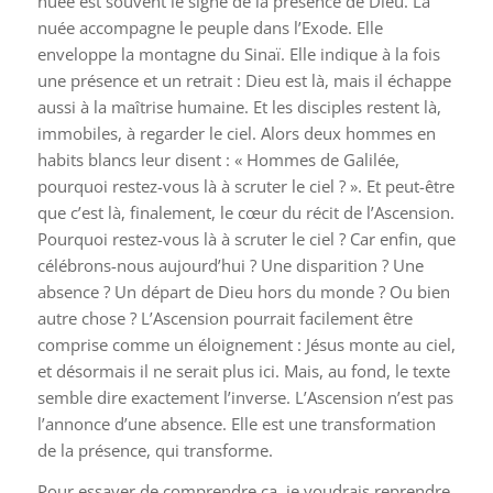
nuée est souvent le signe de la présence de Dieu. La
nuée accompagne le peuple dans l’Exode. Elle
enveloppe la montagne du Sinaï. Elle indique à la fois
une présence et un retrait : Dieu est là, mais il échappe
aussi à la maîtrise humaine. Et les disciples restent là,
immobiles, à regarder le ciel. Alors deux hommes en
habits blancs leur disent : « Hommes de Galilée,
pourquoi restez-vous là à scruter le ciel ? ». Et peut-être
que c’est là, finalement, le cœur du récit de l’Ascension.
Pourquoi restez-vous là à scruter le ciel ? Car enfin, que
célébrons-nous aujourd’hui ? Une disparition ? Une
absence ? Un départ de Dieu hors du monde ? Ou bien
autre chose ? L’Ascension pourrait facilement être
comprise comme un éloignement : Jésus monte au ciel,
et désormais il ne serait plus ici. Mais, au fond, le texte
semble dire exactement l’inverse. L’Ascension n’est pas
l’annonce d’une absence. Elle est une transformation
de la présence, qui transforme.
Pour essayer de comprendre ça, je voudrais reprendre