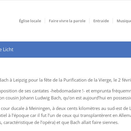
Église locale
Faire vivre la parole
Entraide
Musiqu
 Licht
ch à Leipzig pour la fête de la Purification de la Vierge, le 2 févr
mposition de ses cantates -hebdomadaire !- et emprunta fréquemmen
 de son cousin Johann Ludwig Bach, qu’on est aujourd’hui en possess
our ducale à Meiningen, à deux cents kilomètres au sud-est de L
l à l’époque car il fut l’un de ceux qui transplantèrent en Alle
s, caractéristique de l’opéra) et que Bach allait faire siennes.