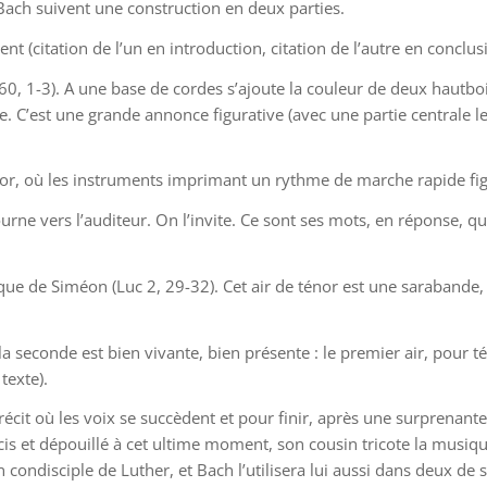
ach suivent une construction en deux parties.
t (citation de l’un en introduction, citation de l’autre en conclus
60, 1-3). A une base de cordes s’ajoute la couleur de deux hautbo
 C’est une grande annonce figurative (avec une partie centrale le
énor, où les instruments imprimant un rythme de marche rapide fi
urne vers l’auditeur. On l’invite. Ce sont ses mots, en réponse, qu
que de Siméon (Luc 2, 29-32). Cet air de ténor est une sarabande,
la seconde est bien vivante, bien présente : le premier air, pour té
texte).
écit où les voix se succèdent et pour finir, après une surprenant
cis et dépouillé à cet ultime moment, son cousin tricote la musiqu
n condisciple de Luther, et Bach l’utilisera lui aussi dans deux d