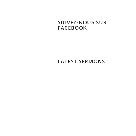
SUIVEZ-NOUS SUR
FACEBOOK
LATEST SERMONS