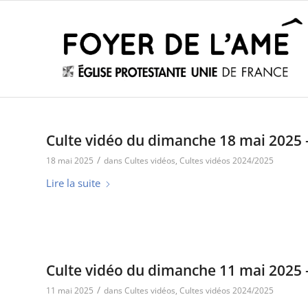
Culte vidéo du dimanche 18 mai 2025 –
/
18 mai 2025
dans
Cultes vidéos
,
Cultes vidéos 2024/2025
Lire la suite
Culte vidéo du dimanche 11 mai 2025
/
11 mai 2025
dans
Cultes vidéos
,
Cultes vidéos 2024/2025