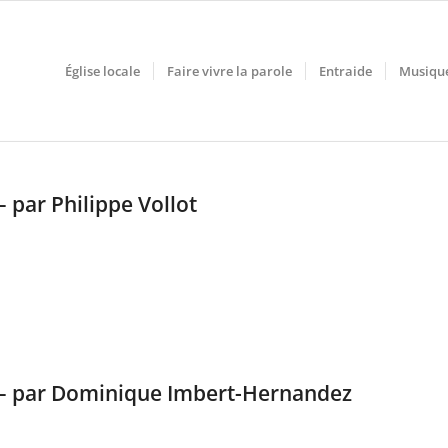
Église locale
Faire vivre la parole
Entraide
Musiqu
 par Philippe Vollot
 – par Dominique Imbert-Hernandez