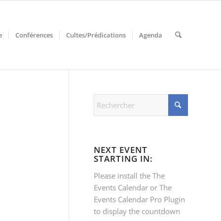
e
Conférences
Cultes/Prédications
Agenda
NEXT EVENT
STARTING IN:
Please install the
The
Events Calendar
or
The
Events Calendar Pro
Plugin
to display the countdown