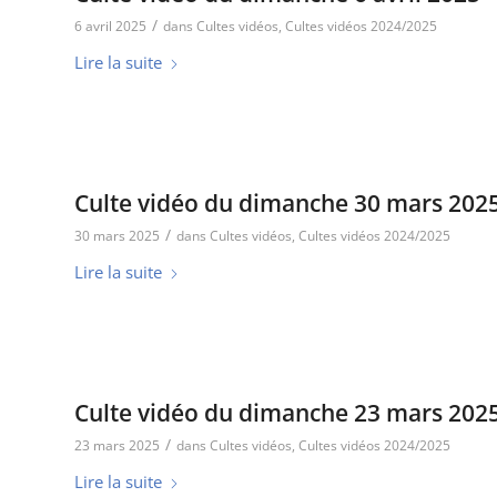
/
6 avril 2025
dans
Cultes vidéos
,
Cultes vidéos 2024/2025
Lire la suite
Culte vidéo du dimanche 30 mars 202
/
30 mars 2025
dans
Cultes vidéos
,
Cultes vidéos 2024/2025
Lire la suite
Culte vidéo du dimanche 23 mars 202
/
23 mars 2025
dans
Cultes vidéos
,
Cultes vidéos 2024/2025
Lire la suite