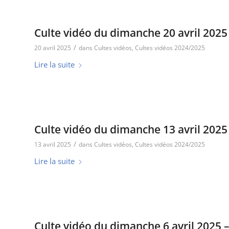
Culte vidéo du dimanche 20 avril 202
/
20 avril 2025
dans
Cultes vidéos
,
Cultes vidéos 2024/2025
Lire la suite
Culte vidéo du dimanche 13 avril 202
/
13 avril 2025
dans
Cultes vidéos
,
Cultes vidéos 2024/2025
Lire la suite
Culte vidéo du dimanche 6 avril 2025 –