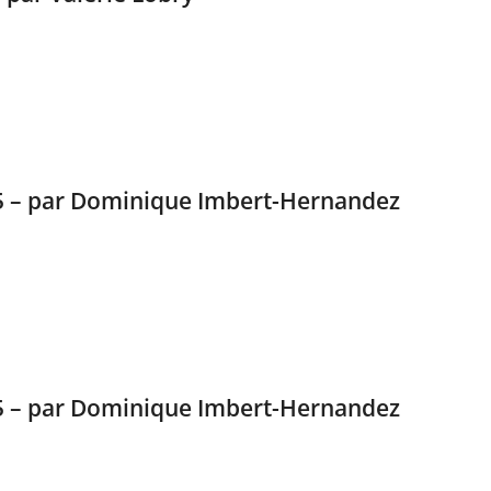
5 – par Dominique Imbert-Hernandez
5 – par Dominique Imbert-Hernandez