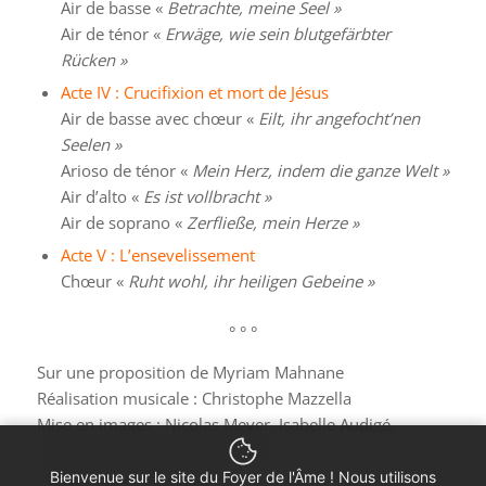
Air de basse «
Betrachte, meine Seel »
Air de ténor «
Erwäge, wie sein blutgefärbter
Rücken »
Acte IV : Crucifixion et mort de Jésus
Air de basse avec chœur «
Eilt, ihr angefocht’nen
Seelen »
Arioso de ténor «
Mein Herz, indem die ganze Welt »
Air d’alto «
Es ist vollbracht »
Air de soprano «
Zerfließe, mein Herze »
Acte V : L’ensevelissement
Chœur «
Ruht wohl, ihr heiligen Gebeine »
° ° °
Sur une proposition de Myriam Mahnane
Réalisation musicale : Christophe Mazzella
Mise en images : Nicolas Meyer, Isabelle Audigé,
Christian Leblé, Barbara Minder
Coordination : Itay Jedlin
Bienvenue sur le site du Foyer de l'Âme ! Nous utilisons