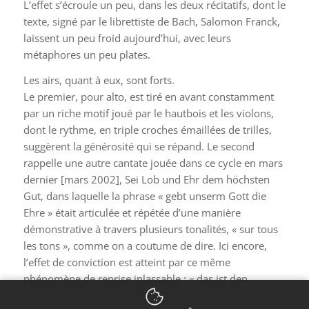
L’effet s’écroule un peu, dans les deux récitatifs, dont le
texte, signé par le librettiste de Bach, Salomon Franck,
laissent un peu froid aujourd’hui, avec leurs
métaphores un peu plates.
Les airs, quant à eux, sont forts.
Le premier, pour alto, est tiré en avant constamment
par un riche motif joué par le hautbois et les violons,
dont le rythme, en triple croches émaillées de trilles,
suggèrent la générosité qui se répand. Le second
rappelle une autre cantate jouée dans ce cycle en mars
dernier [mars 2002], Sei Lob und Ehr dem höchsten
Gut, dans laquelle la phrase « gebt unserm Gott die
Ehre » était articulée et répétée d’une manière
démonstrative à travers plusieurs tonalités, « sur tous
les tons », comme on a coutume de dire. Ici encore,
l’effet de conviction est atteint par ce même
phénomène de reprise inlassable : « das ist den
Christen Kunst » possède cette force rhétorique,