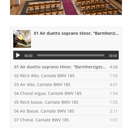
01 Air duetto soprano ténor, "Barmherziges Herze des ewigen Liebe” BWV 185
00:00
00:00
01 Air duetto soprano ténor, "Barmherziges Herze des ewigen Liebe” BWV 185
4:26
02 Récit Alto, Cantate BWV 185
1:55
03 Air Alto, Cantate BWV 185
4:01
04 Choral orgue, Cantate BWV 185
1:54
05 Récit basse, Cantate BWV 185
1:05
06 Air Basse, Cantate BWV 185
2:11
07 Choral, Cantate BWV 185
1:01