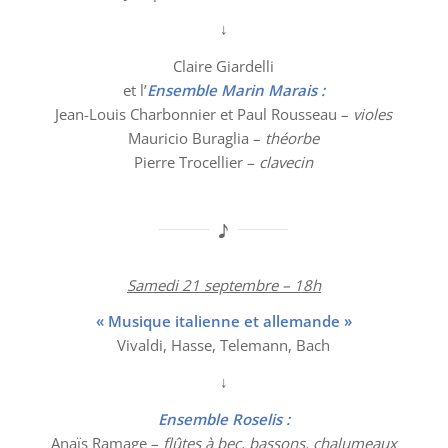
↓
Claire Giardelli
et l’
Ensemble Marin Marais :
Jean-Louis Charbonnier et Paul Rousseau –
violes
Mauricio Buraglia –
théorbe
Pierre Trocellier –
clavecin
Samedi 21 septembre – 18h
« Musique italienne et allemande »
Vivaldi, Hasse, Telemann, Bach
↓
Ensemble Roselis :
Anaïs Ramage –
flûtes à bec, bassons, chalumeaux