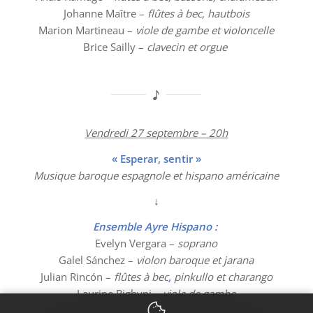
Johanne Maître –
flûtes à bec, hautbois
Marion Martineau –
viole de gambe et violoncelle
Brice Sailly –
clavecin et orgue
Vendredi 27 septembre – 20h
« Esperar, sentir »
Musique baroque espagnole et hispano américaine
↓
Ensemble Ayre Hispano
:
Evelyn Vergara –
soprano
Galel Sánchez –
violon baroque et jarana
Julian Rincón –
flûtes à bec
,
pinkullo et charango
Laurine Righyni –
viole de gambe
Abraham Gómez –
théorbe et guitare baroque