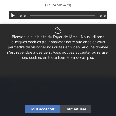
(1h 24mn 47s)
00:00
00:00
Bienvenue sur le site du Foyer de l'Âme ! Nous utilisons
Partager ce culte
quelques cookies pour analyser notre audience et vous
permettre de visionner nos cultes en vidéo. Aucune donnée
n'est revendue à des tiers. Vous pouvez accepter ou refuser
ces cookies en toute liberté.
En savoir plus
© Copyright - Foyer de l'Âme
Mentions légales
Contactez-nous
Tout accepter
Tout refuser