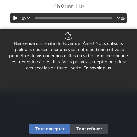
(1h 01mn 11s)
00:00
00:00
Bienvenue sur le site du Foyer de l'Âme ! Nous utilisons
Partager ce culte
quelques cookies pour analyser notre audience et vous
permettre de visionner nos cultes en vidéo. Aucune donnée
n'est revendue à des tiers. Vous pouvez accepter ou refuser
ces cookies en toute liberté.
En savoir plus
© Copyright - Foyer de l'Âme
Mentions légales
Contactez-nous
Tout accepter
Tout refuser