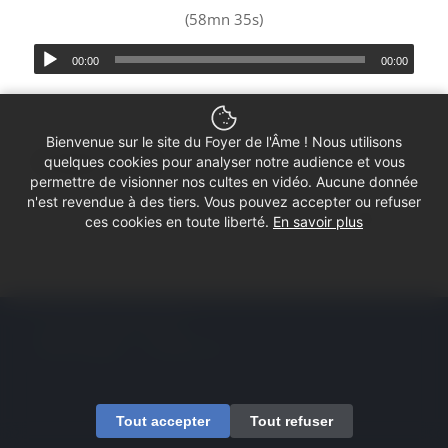
(58mn 35s)
00:00
00:00
Bienvenue sur le site du Foyer de l'Âme ! Nous utilisons
Partager ce culte
quelques cookies pour analyser notre audience et vous
permettre de visionner nos cultes en vidéo. Aucune donnée
n'est revendue à des tiers. Vous pouvez accepter ou refuser
ces cookies en toute liberté.
En savoir plus
© Copyright - Foyer de l'Âme
Mentions légales
Contactez-nous
Tout accepter
Tout refuser