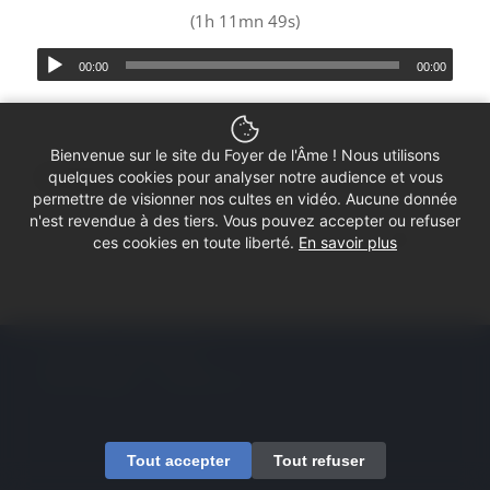
(1h 11mn 49s)
00:00
00:00
Bienvenue sur le site du Foyer de l'Âme ! Nous utilisons
Partager ce culte
quelques cookies pour analyser notre audience et vous
permettre de visionner nos cultes en vidéo. Aucune donnée
n'est revendue à des tiers. Vous pouvez accepter ou refuser
ces cookies en toute liberté.
En savoir plus
© Copyright - Foyer de l'Âme
Mentions légales
Contactez-nous
Tout accepter
Tout refuser