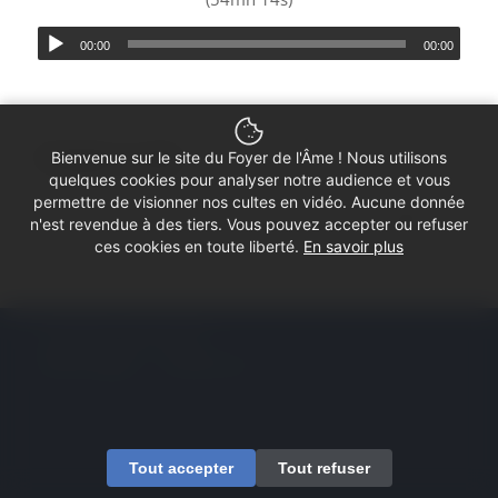
00:00
00:00
Partager ce culte
Bienvenue sur le site du Foyer de l'Âme ! Nous utilisons
quelques cookies pour analyser notre audience et vous
permettre de visionner nos cultes en vidéo. Aucune donnée
n'est revendue à des tiers. Vous pouvez accepter ou refuser
ces cookies en toute liberté.
En savoir plus
© Copyright - Foyer de l'Âme
Mentions légales
Contactez-nous
Tout accepter
Tout refuser