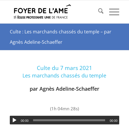
Culte : Les marchands chassés du temple – par
Agnès Adeline-Schaeffer
Culte du 7 mars 2021
Les marchands chassés du temple
par Agnès Adeline-Schaeffer
(1h 04mn 28s)
00:00
00:00