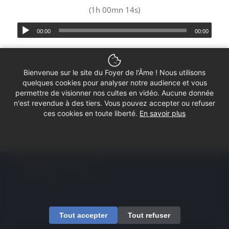
(1h 00mn 14s)
00:00
00:00
Bienvenue sur le site du Foyer de l'Âme ! Nous utilisons
Partager ce culte
quelques cookies pour analyser notre audience et vous
permettre de visionner nos cultes en vidéo. Aucune donnée
n'est revendue à des tiers. Vous pouvez accepter ou refuser
ces cookies en toute liberté.
En savoir plus
© Copyright - Foyer de l'Âme
Mentions légales
Contactez-nous
Tout accepter
Tout refuser