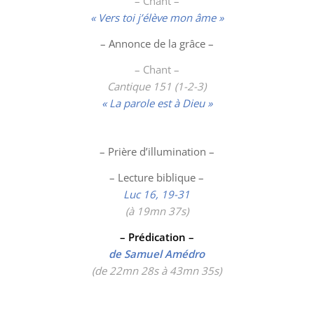
– Chant –
« Vers toi j’élève mon âme »
– Annonce de la grâce –
– Chant –
Cantique 151 (1-2-3)
« La parole est à Dieu »
– Prière d’illumination –
– Lecture biblique –
Luc 16, 19-31
(
à 19mn 37s)
– Prédication –
de Samuel Amédro
(de 22mn 28s à 43mn 35s)