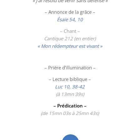
« J’ai résolu de venir sans défense »
– Annonce de la grâce –
Ésaïe 54, 10
– Chant –
Cantique 212 (en entier)
« Mon rédempteur est vivant »
– Prière d’illumination –
– Lecture biblique –
Luc 10, 38-42
(
à 13mn 39s)
– Prédication –
(de 15mn 03s à 25mn 43s)