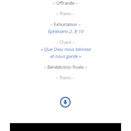
– Offrande –
– Piano –
– Exhortation –
Ephésiens 2, 8-10
– Chant –
« Que Dieu nous bénisse
et nous garde »
– Bénédiction finale –
– Piano –