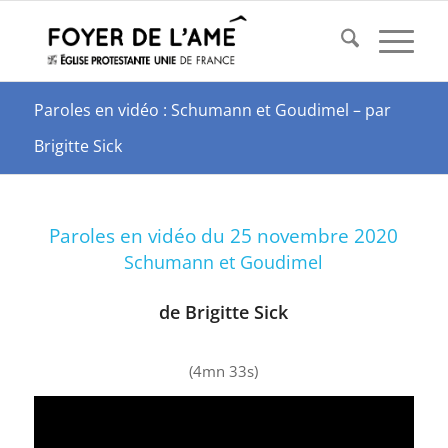
Paroles en vidéo : Schumann et Goudimel – par
Brigitte Sick
Paroles en vidéo du 25 novembre 2020
Schumann et Goudimel
de Brigitte Sick
(4mn 33s)