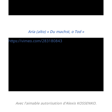
Aria (alto) « Du machst, o Tod »
https://vimeo.com/283180843
Avec l’aimable autorisation d’Alexis KOSSENKO.