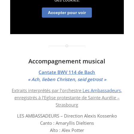
Accepter pour voir
Accompagnement musical
Cantate BWV 114 de Bach
« Ach, lieben Christen, seid getrost »
Extraits interprétés par l’orchestre
Les Ambassadeurs
,
enregistrés à l’Eglise protestante de Sainte Aurélie –
Strasbourg
LES AMBASSADEURS – Direction Alexis Kossenko
Canto : Amaryllis Dieltiens
Alto : Alex Potter