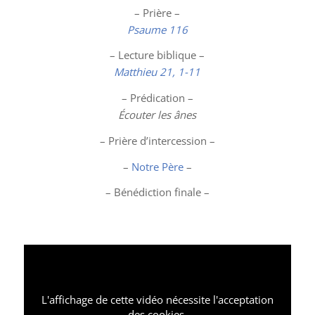
– Prière –
Psaume 116
– Lecture biblique –
Matthieu 21, 1-11
– Prédication –
Écouter les ânes
– Prière d’intercession –
–
Notre Père
–
– Bénédiction finale –
L'affichage de cette vidéo nécessite l'acceptation
des cookies.