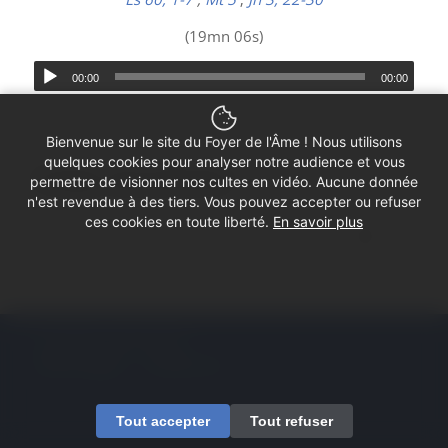
(19mn 06s)
00:00
00:00
Bienvenue sur le site du Foyer de l'Âme ! Nous utilisons
quelques cookies pour analyser notre audience et vous
Partager cette prédication
permettre de visionner nos cultes en vidéo. Aucune donnée
n'est revendue à des tiers. Vous pouvez accepter ou refuser
ces cookies en toute liberté.
En savoir plus
© Copyright - Foyer de l'Âme
Mentions légales
Contactez-nous
Tout accepter
Tout refuser