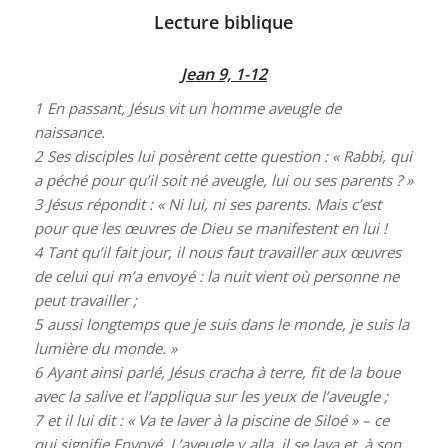
Lecture biblique
Jean 9, 1-12
1
En passant, Jésus vit un homme aveugle de
naissance.
2
Ses disciples lui posèrent cette question : « Rabbi, qui
a péché pour qu’il soit né aveugle, lui ou ses parents ? »
3
Jésus répondit : « Ni lui, ni ses parents. Mais c’est
pour que les œuvres de Dieu se manifestent en lui !
4
Tant qu’il fait jour, il nous faut travailler aux œuvres
de celui qui m’a envoyé : la nuit vient où personne ne
peut travailler ;
5
aussi longtemps que je suis dans le monde, je suis la
lumière du monde. »
6
Ayant ainsi parlé, Jésus cracha à terre, fit de la boue
avec la salive et l’appliqua sur les yeux de l’aveugle ;
7
et il lui dit : « Va te laver à la piscine de Siloé » – ce
qui signifie Envoyé. L’aveugle y alla, il se lava et, à son