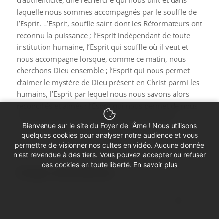
d’authenticité, une recherche qui nous unit et dans
laquelle nous sommes accompagnés par le souffle de
l’Esprit. L’Esprit, souffle saint dont les Réformateurs ont
reconnu la puissance ; l’Esprit indépendant de toute
institution humaine, l’Esprit qui souffle où il veut et
nous accompagne lorsque, comme ce matin, nous
cherchons Dieu ensemble ; l’Esprit qui nous permet
d’aimer le mystère de Dieu présent en Christ parmi les
humains, l’Esprit par lequel nous nous savons alors
réconciliés et aimés ; l’Esprit qui nous permet de nous
tenir droits, libres en Christ pour aimer et servir.
Bienvenue sur le site du Foyer de l'Âme ! Nous utilisons
quelques cookies pour analyser notre audience et vous
permettre de visionner nos cultes en vidéo. Aucune donnée
n'est revendue à des tiers. Vous pouvez accepter ou refuser
ces cookies en toute liberté.
En savoir plus
Partager cette prédication