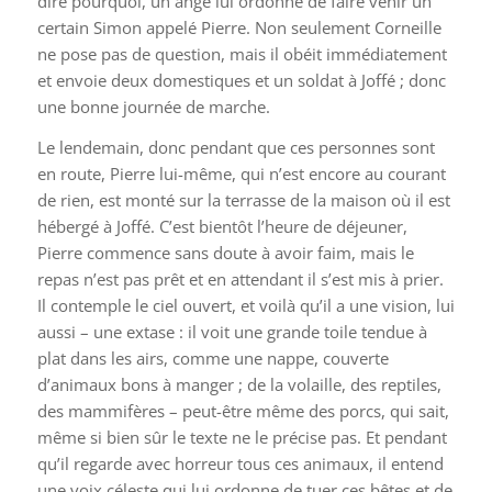
dire pourquoi, un ange lui ordonne de faire venir un
certain Simon appelé Pierre. Non seulement Corneille
ne pose pas de question, mais il obéit immédiatement
et envoie deux domestiques et un soldat à Joffé ; donc
une bonne journée de marche.
Le lendemain, donc pendant que ces personnes sont
en route, Pierre lui-même, qui n’est encore au courant
de rien, est monté sur la terrasse de la maison où il est
hébergé à Joffé. C’est bientôt l’heure de déjeuner,
Pierre commence sans doute à avoir faim, mais le
repas n’est pas prêt et en attendant il s’est mis à prier.
Il contemple le ciel ouvert, et voilà qu’il a une vision, lui
aussi – une extase : il voit une grande toile tendue à
plat dans les airs, comme une nappe, couverte
d’animaux bons à manger ; de la volaille, des reptiles,
des mammifères – peut-être même des porcs, qui sait,
même si bien sûr le texte ne le précise pas. Et pendant
qu’il regarde avec horreur tous ces animaux, il entend
une voix céleste qui lui ordonne de tuer ces bêtes et de