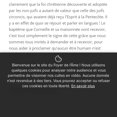
clairement que la foi chrétienne découverte et adoptée
par les non-juifs a autant de valeur que celle des juifs
circoncis, qui avaient déjà reçu l’Esprit à la Pentecôte. Il
y a en effet de quoi se réjouir et parler en langues ! Le
baptême que Corneille et sa maisonnée vont recevoir,
c’est tout simplement le signe de cette grâce que nous
sommes tous invités à demander et à recevoir, pour
nous aider à proclamer qu’aucun être humain n’est
souillé ni impur – pour nous aider, tout simplement, à
aimer.
Bienvenue sur le site du Foyer de l'Âme ! Nous utilisons
quelques cookies pour analyser notre audience et vous
permettre de visionner nos cultes en vidéo. Aucune donnée
n'est revendue à des tiers. Vous pouvez accepter ou refuser
ces cookies en toute liberté.
En savoir plus
Partager cette prédication