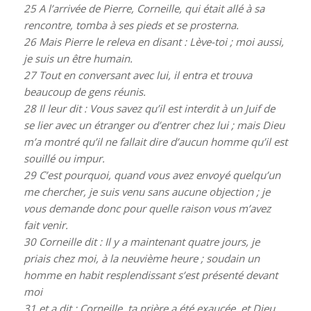
25
A l’arrivée de Pierre, Corneille, qui était allé à sa
rencontre, tomba à ses pieds et se prosterna.
26
Mais Pierre le releva en disant : Lève-toi ; moi aussi,
je suis un être humain.
27
Tout en conversant avec lui, il entra et trouva
beaucoup de gens réunis.
28
Il leur dit : Vous savez qu’il est interdit à un Juif de
se lier avec un étranger ou d’entrer chez lui ; mais Dieu
m’a montré qu’il ne fallait dire d’aucun homme qu’il est
souillé ou impur.
29
C’est pourquoi, quand vous avez envoyé quelqu’un
me chercher, je suis venu sans aucune objection ; je
vous demande donc pour quelle raison vous m’avez
fait venir.
30
Corneille dit : Il y a maintenant quatre jours, je
priais chez moi, à la neuvième heure ; soudain un
homme en habit resplendissant s’est présenté devant
moi
31
et a dit : Corneille, ta prière a été exaucée, et Dieu