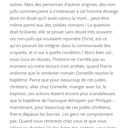
autres. Mais des personnes d’autres origines, des non-
juifs commençaient à s’intéresser à cet homme étrange
dont on disait qu’il avait vaincu la mort… peut-être
même parmi eux des soldats romains ! La question
était brûlante, elle se posait sans doute très souvent :
ces non-juifs qui voulaient rejoindre Christ, est-ce
qu’on pouvait les intégrer dans la communauté des
croyants, et si oui à quelle condition ? Alors bien sûr,
vous vous en doutez, l’histoire ne s’arrête pas au
moment où notre lecture s’est arrêtée, quand Pierre
ordonne que le centenier romain Corneille reçoive le
baptême. Parce que pour beaucoup de ces judéo-
chrétiens, aller chez Corneille, manger avec lui, le
baptiser, ces actions étaient encore plus scandaleuses
que le baptême de l’eunuque éthiopien par Philippe –
maintenant, pour beaucoup de ces judéo-chrétiens,
Pierre dépasse les bornes. Les gens ne comprennent
pas. Quand vous rentrerez chez vous et que vous
relirez ce chapitre 10 des Actes des apôtres, vous lirez