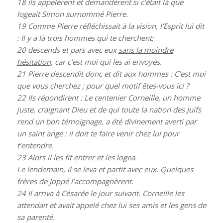
18
ils appelèrent et demandèrent si c’était là que
logeait Simon surnommé Pierre.
19
Comme Pierre réfléchissait à la vision, l’Esprit lui dit
: Il y a là trois hommes qui te cherchent;
20
descends et pars avec eux
sans la moindre
hésitation
, car c’est moi qui les ai envoyés.
21
Pierre descendit donc et dit aux hommes : C’est moi
que vous cherchez ; pour quel motif êtes-vous ici ?
22
Ils répondirent : Le centenier Corneille, un homme
juste, craignant Dieu et de qui toute la nation des Juifs
rend un bon témoignage, a été divinement averti par
un saint ange : il doit te faire venir chez lui pour
t’entendre.
23
Alors il les fit entrer et les logea.
Le lendemain, il se leva et partit avec eux. Quelques
frères de Joppé l’accompagnèrent.
24
Il arriva à Césarée le jour suivant. Corneille les
attendait et avait appelé chez lui ses amis et les gens de
sa parenté.