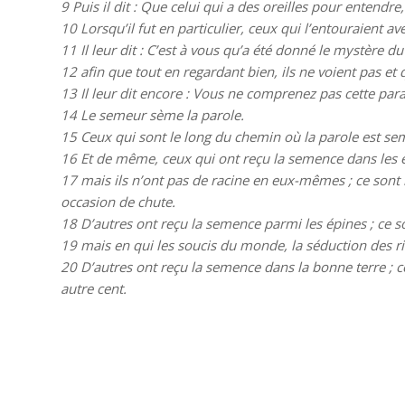
9
Puis il dit : Que celui qui a des oreilles pour entendre
10
Lorsqu’il fut en particulier, ceux qui l’entouraient av
11
Il leur dit : C’est à vous qu’a été donné le mystère
12
afin que tout en regardant bien, ils ne voient pas et
13
Il leur dit encore : Vous ne comprenez pas cette pa
14
Le semeur sème la parole.
15
Ceux qui sont le long du chemin où la parole est sem
16
Et de même, ceux qui ont reçu la semence dans les end
17
mais ils n’ont pas de racine en eux-mêmes ; ce sont 
occasion de chute.
18
D’autres ont reçu la semence parmi les épines ; ce s
19
mais en qui les soucis du monde, la séduction des ric
20
D’autres ont reçu la semence dans la bonne terre ; ce 
autre cent.