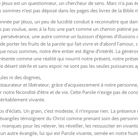
de Jésus est un questionneur, un chercheur de sens. Marc n’a pas 
 sommes n’est pas déposé dans les pages des livres de la Bible ma
donnée par Jésus, un peu de lucidité conduit à reconnaître que dans
 pas voulue, avec à la fois une part comme un chemin piétiné par
et persévérance, une autre comme un buisson d’épines d’illusions 
e porter les fruits de la parole qui fait vivre et d’abord l’amou
que nous sommes, notre être entier est digne d’intérêt. La généros
 présente comme une réalité qui nourrit notre présent, notre prése
 le désert stérile et sans espoir ne sont pas les seules puissances 
mules ni des dogmes,
restaurateur et libérateur, grâce d’acquiescement à notre personne
r notre fécondité d’être et de vie. Cette Parole n’exige pas de c
éritablement vivante.
s d’éclats. Un grain, c’est modeste, il n’impose rien. La présenc
e évangiles témoignent du Christ comme prenant soin des personne
 manques pour les relever, les réveiller, les ressusciter en vivants d
un autre évangile, lui qui est Parole vivante, semée en notre hum