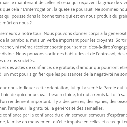
, mais le maintenant de celles et ceux qui reçoivent la grâce de viv
ue cela ? L’interrogation, la quête se poursuit. Ne sommes-nous q
et qui pousse dans la bonne terre qui est en nous produit du grain
 a mûri en nous ?
semeurs à notre tour. Nous pouvons donner corps à la générosit
de la parabole, mais un verbe important pour les croyants. Sortir,
racher, ni même récolter : sortir pour semer, c’est-à-dire s’engag
ivine. Nous pouvons sortir des habitudes et de l’entre-soi, des ré
es de nos sociétés.
t des actes de confiance, de gratuité, d’amour qui pourront être r
d, un mot pour signifier que les puissances de la négativité ne son
our nous indiquer cette orientation, lui qui a semé la Parole qui fa
chain de quiconque avait besoin d’aide, lui qui a remis la Loi à sa 
e d’un rendement important. Il y a des pierres, des épines, des oise
er, l’ampleur, la gratuité, la générosité des semailles.
 confiance par la confiance du divin semeur, semeurs d’espérance
sme, la mise en mouvement qu’elle impulse en celles et ceux qui e