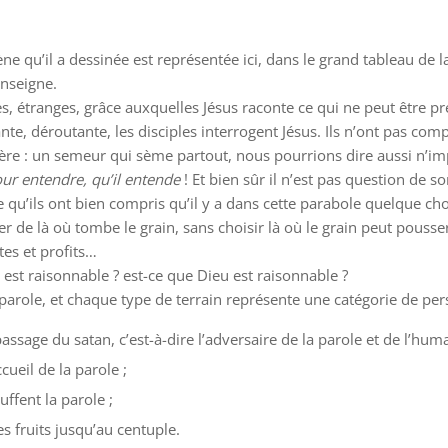
ne qu’il a dessinée est représentée ici, dans le grand tableau de la
enseigne.
es, étranges, grâce auxquelles Jésus raconte ce qui ne peut être pr
, déroutante, les disciples interrogent Jésus. Ils n’ont pas compri
tère : un semeur qui sème partout, nous pourrions dire aussi n’im
pour entendre, qu’il entende
! Et bien sûr il n’est pas question de s
rce qu’ils ont bien compris qu’il y a dans cette parabole quelque c
e là où tombe le grain, sans choisir là où le grain peut pousser.
tes et profits…
e est raisonnable ? est-ce que Dieu est raisonnable ?
 parole, et chaque type de terrain représente une catégorie de per
ssage du satan, c’est-à-dire l’adversaire de la parole et de l’huma
cueil de la parole ;
ffent la parole ;
s fruits jusqu’au centuple.