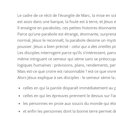
Le cadre de ce récit de l’évangile de Marc, la mise en scè
est assis dans une barque, la foule est à terre, et Jésus 
Il enseigne en paraboles, ces petites histoires étonnant
Parce qu’une parabole est étrange, étonnante, surprenante
normal, Jésus le reconnaît, la parabole dessine un mys
pousser. Jésus a bien précisé :
celui qui a des oreilles 
Les disciples interrogent parce qu’ils s’intéressent, pa
même intriguant ce semeur qui sème sans se préoccuper d
logiques humaines : prévisions, plans, rendements, per
Mais est-ce que croire est raisonnable ? est-ce que vivr
Alors Jésus explique à ses disciples : le semeur sème la
celles en qui la parole disparaît immédiatement au pa
celles en qui les épreuves prennent le dessus sur l’ac
les personnes en proie aux soucis du monde qui étou
et enfin les personnes dont la bonne terre permet de