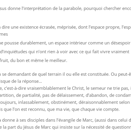
Jésus donne l’interprétation de la parabole, pourquoi chercher enc
 dire une existence écrasée, méprisée, dont l’espace propre, l’espa
rmes
 ne pousse durablement, un espace intérieur comme un désespoir
d’inquiétudes qui n’ont rien à voir avec ce qui fait vivre vraiment
ruit, du bon et même le meilleur.
n se demandant de quel terrain il ou elle est constituée. Ou peut
u risque de la réponse…
, c’est-à-dire vraisemblablement le Christ, le semeur ne trie pas, 
partition, de partialité, pas de délaissement, d’abandon, de conda
ujours, inlassablement, obstinément, déraisonnablement selon l
mais que l’on est reconnu, que ma vie, que chaque vie compte.
 donne à ses disciples dans l’évangile de Marc, (aussi dans celui d
de la part du Jésus de Marc qui insiste sur la nécessité de questio