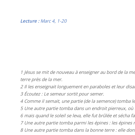
Lecture :
Marc 4, 1-20
1
Jésus se mit de nouveau à enseigner au bord de la mer.
terre près de la mer.
2
Il les enseignait longuement en paraboles et leur dis
3
Écoutez : Le semeur sortit pour semer.
4
Comme il semait, une partie (de la semence) tomba le 
5
Une autre partie tomba dans un endroit pierreux, où el
6
mais quand le soleil se leva, elle fut brûlée et sécha f
7
Une autre partie tomba parmi les épines : les épines mo
8
Une autre partie tomba dans la bonne terre : elle donna