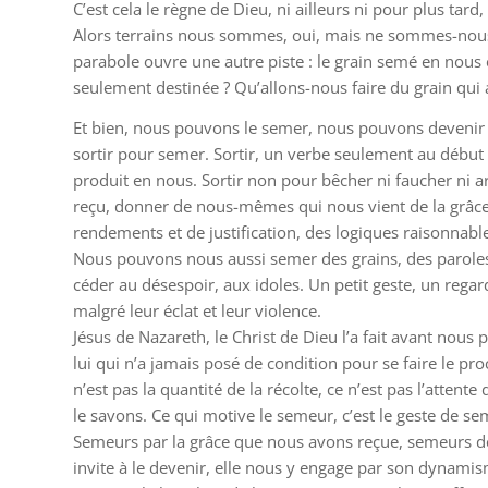
C’est cela le règne de Dieu, ni ailleurs ni pour plus tard
Alors terrains nous sommes, oui, mais ne sommes-nous q
parabole ouvre une autre piste : le grain semé en nous 
seulement destinée ? Qu’allons-nous faire du grain qui
Et bien, nous pouvons le semer, nous pouvons devenir 
sortir pour semer. Sortir, un verbe seulement au début 
produit en nous. Sortir non pour bêcher ni faucher ni ar
reçu, donner de nous-mêmes qui nous vient de la grâce d
rendements et de justification, des logiques raisonnabl
Nous pouvons nous aussi semer des grains, des paroles e
céder au désespoir, aux idoles. Un petit geste, un regar
malgré leur éclat et leur violence.
Jésus de Nazareth, le Christ de Dieu l’a fait avant nous p
lui qui n’a jamais posé de condition pour se faire le pro
n’est pas la quantité de la récolte, ce n’est pas l’attent
le savons. Ce qui motive le semeur, c’est le geste de sem
Semeurs par la grâce que nous avons reçue, semeurs de
invite à le devenir, elle nous y engage par son dynami