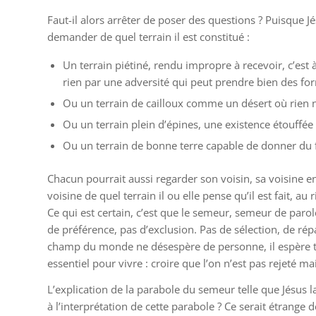
Faut-il alors arrêter de poser des questions ? Puisque 
demander de quel terrain il est constitué :
Un terrain piétiné, rendu impropre à recevoir, c’est à
rien par une adversité qui peut prendre bien des fo
Ou un terrain de cailloux comme un désert où rien
Ou un terrain plein d’épines, une existence étouffée 
Ou un terrain de bonne terre capable de donner du f
Chacun pourrait aussi regarder son voisin, sa voisine e
voisine de quel terrain il ou elle pense qu’il est fait, a
Ce qui est certain, c’est que le semeur, semeur de parole
de préférence, pas d’exclusion. Pas de sélection, de ré
champ du monde ne désespère de personne, il espère to
essentiel pour vivre : croire que l’on n’est pas rejeté 
L’explication de la parabole du semeur telle que Jésus la
à l’interprétation de cette parabole ? Ce serait étrange 