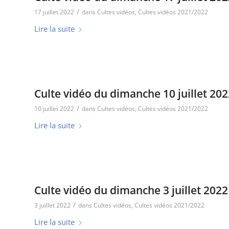
/
17 juillet 2022
dans
Cultes vidéos
,
Cultes vidéos 2021/2022
Lire la suite
Culte vidéo du dimanche 10 juillet 2
/
10 juillet 2022
dans
Cultes vidéos
,
Cultes vidéos 2021/2022
Lire la suite
Culte vidéo du dimanche 3 juillet 20
/
3 juillet 2022
dans
Cultes vidéos
,
Cultes vidéos 2021/2022
Lire la suite