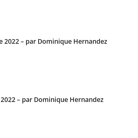
e 2022 – par Dominique Hernandez
 2022 – par Dominique Hernandez