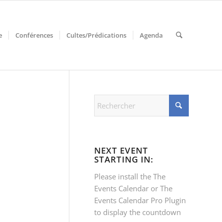
e
Conférences
Cultes/Prédications
Agenda
NEXT EVENT
STARTING IN:
Please install the
The
Events Calendar
or
The
Events Calendar Pro
Plugin
to display the countdown