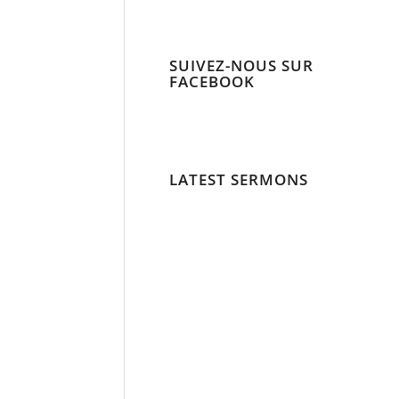
SUIVEZ-NOUS SUR
FACEBOOK
LATEST SERMONS