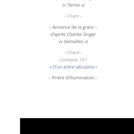
(« Terres »)
– Chant –
– Annonce de la grâce –
d’après Charles Singer
(« Semailles »)
– Chant –
Cantique 167
« D’un arbre séculaire »
– Prière d’illumination –