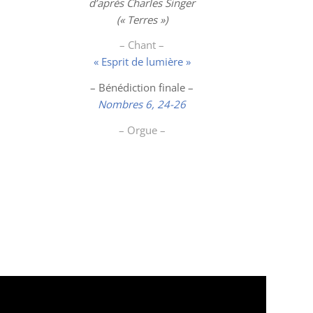
d’après Charles Singer
(« Terres »)
– Chant –
« Esprit de lumière »
– Bénédiction finale –
Nombres 6, 24-26
– Orgue –