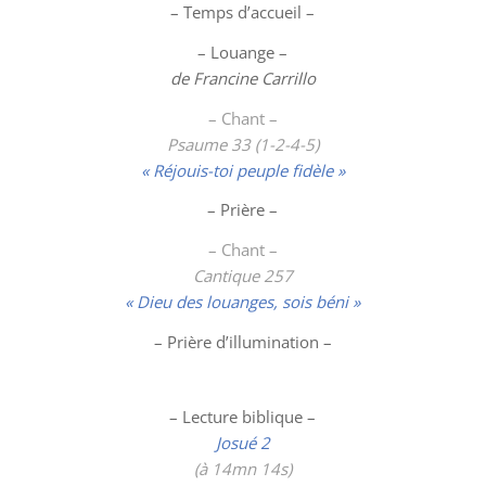
– Temps d’accueil –
–
Louange
–
de Francine Carrillo
– Chant –
Psaume 33 (1-2-4-5)
« Réjouis-toi peuple fidèle »
– Prière –
– Chant –
Cantique 257
« Dieu des louanges, sois béni »
– Prière d’illumination –
– Lecture biblique –
Josué 2
(à 14mn 14
s)