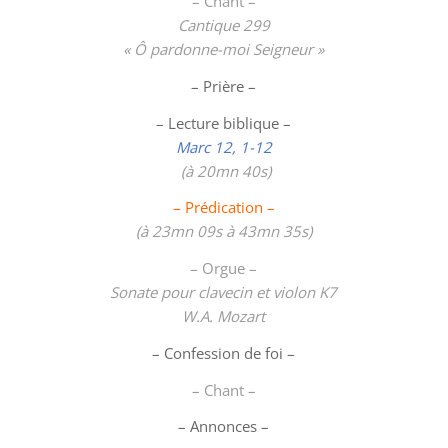
– Chant –
Cantique 299
« Ô pardonne-moi Seigneur »
– Prière –
– Lecture biblique –
Marc 12, 1-12
(à 20mn 40s)
– Prédication –
(à 23mn 09s à 43mn 35s)
– Orgue –
Sonate pour clavecin et violon K7
W.A. Mozart
– Confession de foi –
– Chant –
– Annonces –