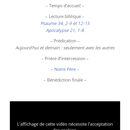
– Temps d’accueil –
– Lecture biblique –
Psaume 34, 2-9
et
12-15
Apocalypse 21, 1-8
– Prédication –
Aujourd’hui et demain : seulement avec les autres
– Prière d’intercession –
–
Notre Père
–
– Bénédiction finale –
L'affichage de cette vidéo nécessite l'acceptation