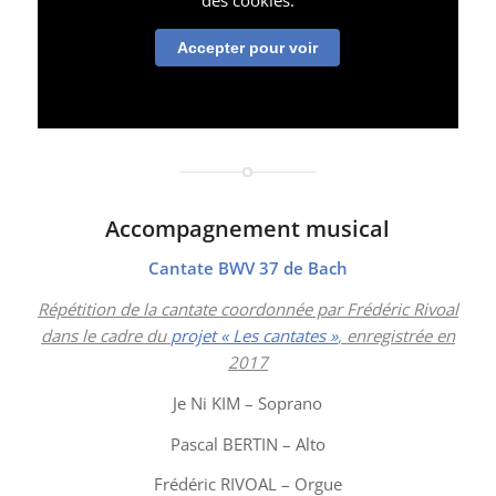
des cookies.
Accepter pour voir
Accompagnement musical
Cantate BWV 37 de Bach
Répétition de la cantate coordonnée par Frédéric Rivoal
dans le cadre du
projet « Les cantates »
, enregistrée en
2017
Je Ni KIM
–
Soprano
Pascal BERTIN – Alto
Frédéric RIVOAL – Orgue