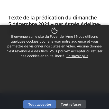
Texte de la prédication du dimanche
5 décembre 2021 – par Agnès Adeline-
Schaeffer
Bienvenue sur le site du Foyer de l'Âme ! Nous utilisons
/
5 décembre 2021
dans
Textes prédications 2021/2022
quelques cookies pour analyser notre audience et vous
Lire la suite
permettre de visionner nos cultes en vidéo. Aucune donnée
n'est revendue à des tiers. Vous pouvez accepter ou refuser
ces cookies en toute liberté.
En savoir plus
1
2
3
4
5
Page 3 sur 5
© Copyright - Foyer de l'Âme
Tout accepter
Tout refuser
Mentions légales
Contactez-nous