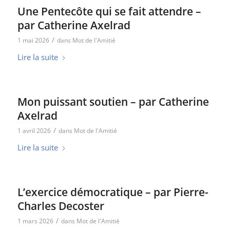
Une Pentecôte qui se fait attendre –
par Catherine Axelrad
/
1 mai 2026
dans
Mot de l'Amitié
Lire la suite
Mon puissant soutien – par Catherine
Axelrad
/
1 avril 2026
dans
Mot de l'Amitié
Lire la suite
L’exercice démocratique – par Pierre-
Charles Decoster
/
1 mars 2026
dans
Mot de l'Amitié