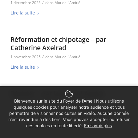
/
1 décembre 2025
dans
Mot de l'Amitié
Lire la suite
Réformation et chipotage – par
Catherine Axelrad
/
1 novembre 2025
dans
Mot de l'Amitié
Lire la suite
Résister – par Jean-Paul Augier
Bienvenue sur le site du Foyer de l'Âme ! Nous utilisons
/
15 octobre 2025
dans
Mot de l'Amitié
quelques cookies pour analyser notre audience et vous
Lire la suite
permettre de visionner nos cultes en vidéo. Aucune donnée
n'est revendue à des tiers. Vous pouvez accepter ou refuser
ces cookies en toute liberté.
En savoir plus