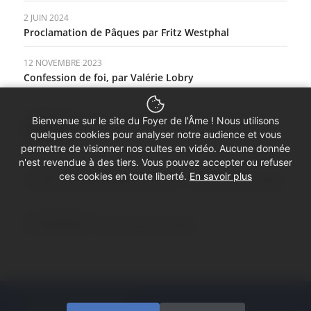
2 JUIN 2024
Proclamation de Pâques par Fritz Westphal
12 NOVEMBRE 2023
Confession de foi, par Valérie Lobry
26 JUIN 2022
Bienvenue sur le site du Foyer de l'Âme ! Nous utilisons
Confession de foi de la Fraternité des Remonstrants
quelques cookies pour analyser notre audience et vous
(Pays-Bas)
permettre de visionner nos cultes en vidéo. Aucune donnée
n'est revendue à des tiers. Vous pouvez accepter ou refuser
22 DÉCEMBRE 2021
ces cookies en toute liberté.
En savoir plus
La nuit ne serait jamais que nuit…, par Francine Carillo
26 DÉCEMBRE 2020
Et la question…, par Francine Carillo
© Copyright - Foyer de l'Âme