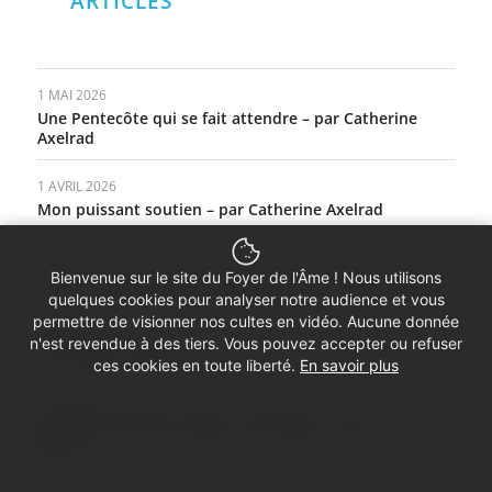
ARTICLES
1 MAI 2026
Une Pentecôte qui se fait attendre – par Catherine
Axelrad
1 AVRIL 2026
Mon puissant soutien – par Catherine Axelrad
1 MARS 2026
Bienvenue sur le site du Foyer de l'Âme ! Nous utilisons
L’exercice démocratique – par Pierre-Charles Decoster
quelques cookies pour analyser notre audience et vous
permettre de visionner nos cultes en vidéo. Aucune donnée
1 FÉVRIER 2026
n'est revendue à des tiers. Vous pouvez accepter ou refuser
Un bulletin collectif
ces cookies en toute liberté.
En savoir plus
1 JANVIER 2026
Goodbye Christmas lights, hello light of hope – par
Marie