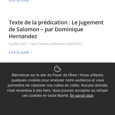
Lire la suite
Texte de la prédication : Le jugement
de Salomon – par Dominique
Hernandez
/
4 juillet 2021
dans
Textes prédications 2020/2021
Lire la suite
Texte de la prédication : Il s’est fait
Bienvenue sur le site du Foyer de l'Âme ! Nous utilisons
serviteur – par Philippe Vollot
quelques cookies pour analyser notre audience et vous
permettre de visionner nos cultes en vidéo. Aucune donnée
/
15 mars 2020
dans
Textes prédications 2019/2020
n'est revendue à des tiers. Vous pouvez accepter ou refuser
ces cookies en toute liberté.
En savoir plus
Lire la suite