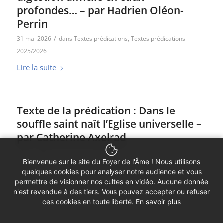
profondes… – par Hadrien Oléon-
Perrin
/
31 mai 2026
dans
Textes prédications
,
Textes prédications
2025/2026
Lire la suite
Texte de la prédication : Dans le
souffle saint naît l’Eglise universelle –
par Catherine Axelrad
/
24 mai 2026
dans
Textes prédications
,
Textes prédications
Bienvenue sur le site du Foyer de l'Âme ! Nous utilisons
2025/2026
quelques cookies pour analyser notre audience et vous
Lire la suite
permettre de visionner nos cultes en vidéo. Aucune donnée
n'est revendue à des tiers. Vous pouvez accepter ou refuser
ces cookies en toute liberté.
En savoir plus