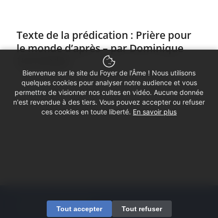
Texte de la prédication : Prière pour
le monde d’après – par Dominique
Hernandez
Bienvenue sur le site du Foyer de l'Âme ! Nous utilisons
/
24 mai 2020
dans
Textes prédications 2019/2020
quelques cookies pour analyser notre audience et vous
Lire la suite
permettre de visionner nos cultes en vidéo. Aucune donnée
n'est revendue à des tiers. Vous pouvez accepter ou refuser
ces cookies en toute liberté.
En savoir plus
1
2
3
4
5
Page 1 sur 5
© Copyright - Foyer de l'Âme
Tout accepter
Tout refuser
Mentions légales
Contactez-nous