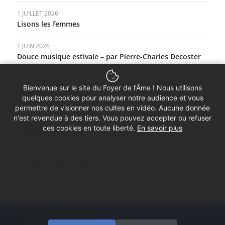
1 JUILLET 2026
Lisons les femmes
1 JUIN 2026
Douce musique estivale – par Pierre-Charles Decoster
1 MAI 2026
Bienvenue sur le site du Foyer de l'Âme ! Nous utilisons
Une Pentecôte qui se fait attendre – par Catherine
quelques cookies pour analyser notre audience et vous
Axelrad
permettre de visionner nos cultes en vidéo. Aucune donnée
n'est revendue à des tiers. Vous pouvez accepter ou refuser
1 AVRIL 2026
ces cookies en toute liberté.
En savoir plus
Mon puissant soutien – par Catherine Axelrad
1 MARS 2026
L’exercice démocratique – par Pierre-Charles Decoster
© Copyright - Foyer de l'Âme