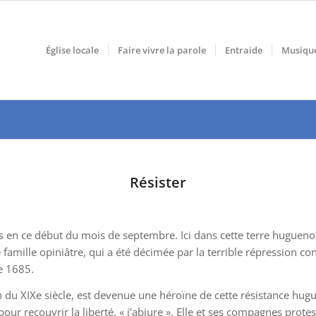
Église locale
Faire vivre la parole
Entraide
Musiqu
Résister
ts en ce début du mois de septembre. Ici dans cette terre hugueno
amille opiniâtre, qui a été décimée par la terrible répression cont
de 1685.
n du XIX
e
siècle, est devenue une héroïne de cette résistance hu
our recouvrir la liberté, « j’abjure ». Elle et ses compagnes prote