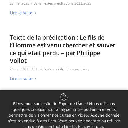
/
28 mai 2023
dans
Textes prédications 2022/2023
Lire la suite
Texte de la prédication : Le fils de
l’Homme est venu chercher et sauver
ce qui était perdu – par Philippe
Vollot
/
26 avril 2015
dans
Textes prédications archives
Lire la suite
Texte de la prédication : L’enfer – par
Bienvenue sur le site du Foyer de l'Âme ! Nous utilisons
Didier You
quelques cookies pour analyser notre audience et vous
permettre de visionner nos cultes en vidéo. Aucune donnée
/
16 novembre 2014
dans
Textes prédications archives
n'est revendue à des tiers. Vous pouvez accepter ou refuser
ces cookies en toute liberté.
En savoir plus