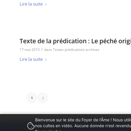
Lire la suite
Texte de la prédication : Le péché orig
/
17 mai 2015
dans
Textes prédications archives
Lire la suite
1
2
Bienvenue sur le site du Foyer de l'Âme ! Nous ut
nos cultes en vidéo. Aucune donnée n'est revendue
© Copyright - Foyer de l'Âme