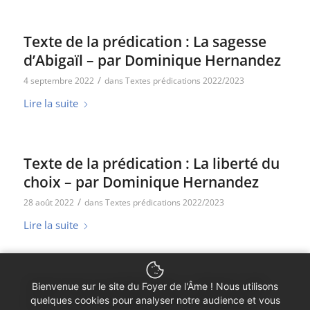
Texte de la prédication : La sagesse
d’Abigaïl – par Dominique Hernandez
/
4 septembre 2022
dans
Textes prédications 2022/2023
Lire la suite
Texte de la prédication : La liberté du
choix – par Dominique Hernandez
/
28 août 2022
dans
Textes prédications 2022/2023
Lire la suite
Texte de la prédication : Hineni, Me
Bienvenue sur le site du Foyer de l'Âme ! Nous utilisons
voici – par Dominique Hernandez
quelques cookies pour analyser notre audience et vous