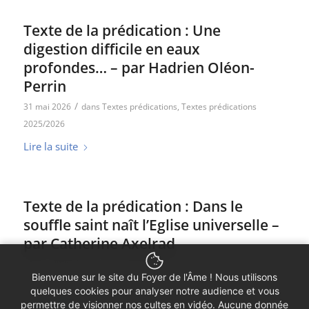
Texte de la prédication : Une
digestion difficile en eaux
profondes… – par Hadrien Oléon-
Perrin
/
31 mai 2026
dans
Textes prédications
,
Textes prédications
2025/2026
Lire la suite
Texte de la prédication : Dans le
souffle saint naît l’Eglise universelle –
par Catherine Axelrad
/
24 mai 2026
dans
Textes prédications
,
Textes prédications
Bienvenue sur le site du Foyer de l'Âme ! Nous utilisons
2025/2026
quelques cookies pour analyser notre audience et vous
Lire la suite
permettre de visionner nos cultes en vidéo. Aucune donnée