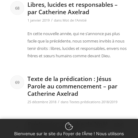
Libres, lucides et responsables –
68
par Catherine Axelrad
/
1 janvier 2019
dans
Mot de l'Amitié
En cette nouvelle année, qui ne s’annonce pas plus
facile que la précédente, nous sommes invités à nous
tenir droits : libres, lucides et responsables, envers nos
frères et sœurs humains comme devant Dieu.
Texte de la prédication : Jésus
69
Parole au commencement – par
Catherine Axelrad
/
25 décembre 2018
dans
Textes prédications 2018/2019
Prédication du culte de Noël – par
70
Catherine Axelrad
Bienvenue sur le site du Foyer de l'Âme ! Nous utilisons