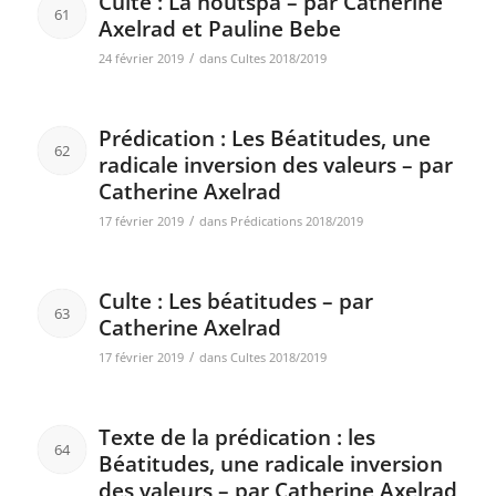
Culte : La houtspa – par Catherine
61
Axelrad et Pauline Bebe
/
24 février 2019
dans
Cultes 2018/2019
Prédication : Les Béatitudes, une
62
radicale inversion des valeurs – par
Catherine Axelrad
/
17 février 2019
dans
Prédications 2018/2019
Culte : Les béatitudes – par
63
Catherine Axelrad
/
17 février 2019
dans
Cultes 2018/2019
Texte de la prédication : les
64
Béatitudes, une radicale inversion
des valeurs – par Catherine Axelrad